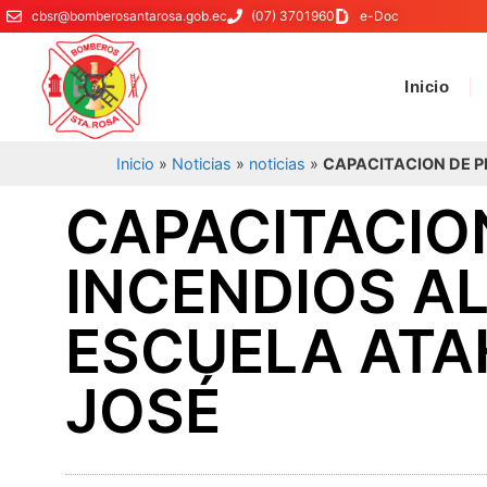
cbsr@bomberosantarosa.gob.ec
(07) 3701960
e-Doc
Inicio
Inicio
»
Noticias
»
noticias
»
CAPACITACION DE P
CAPACITACIO
INCENDIOS AL
ESCUELA ATA
JOSÉ