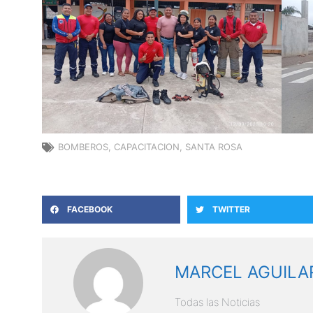
BOMBEROS
,
CAPACITACION
,
SANTA ROSA
FACEBOOK
TWITTER
MARCEL AGUILA
Todas las Noticias