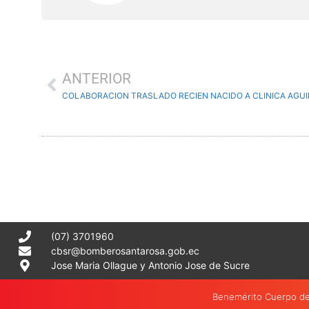
ANTERIOR
COLABORACION TRASLADO RECIEN NACIDO A CLINICA AGU
(07) 3701960
cbsr@bomberosantarosa.gob.ec
Jose Maria Ollague y Antonio Jose de Sucre
Benemérito Cuerpo de