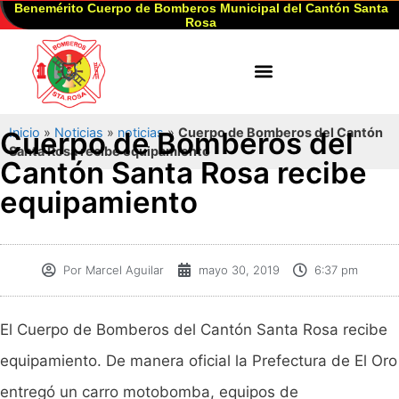
Benemérito Cuerpo de Bomberos Municipal del Cantón Santa
Rosa
Inicio
»
Noticias
»
noticias
»
Cuerpo de Bomberos del Cantón
Cuerpo de Bomberos del
Santa Rosa recibe equipamiento
Cantón Santa Rosa recibe
equipamiento
Por
Marcel Aguilar
mayo 30, 2019
6:37 pm
El Cuerpo de Bomberos del Cantón Santa Rosa recibe
equipamiento. De manera oficial la Prefectura de El Oro
entregó un carro motobomba, equipos de