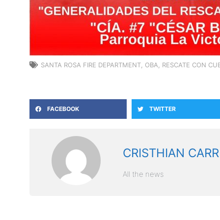
SANTA ROSA FIRE DEPARTMENT
,
OBA
,
RESCATE CON CU
FACEBOOK
TWITTER
CRISTHIAN CARR
All the news