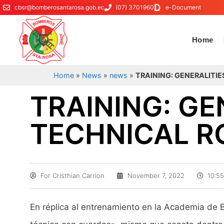
cbsr@bomberosantarosa.gob.ec
(07) 3701960
e-Document
Home
Home
»
News
»
news
»
TRAINING: GENERALITIE
TRAINING: GE
TECHNICAL R
For
Cristhian Carrion
November 7, 2022
10:5
En réplica al entrenamiento en la Academia de B