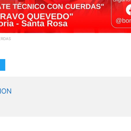
ERDAS
ION