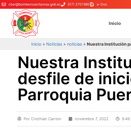
cbsr@bomberosantarosa.gob.ec
(07) 3701960
e-Doc
Inicio
Inicio
»
Noticias
»
noticias
»
Nuestra Institución pa
Nuestra Institu
desfile de ini
Parroquia Puer
Por
Cristhian Carrion
noviembre 7, 2022
9:49