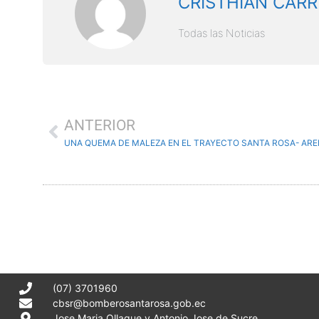
CRISTHIAN CARR
Todas las Noticias
ANTERIOR
UNA QUEMA DE MALEZA EN EL TRAYECTO SANTA ROSA- ARE
(07) 3701960
cbsr@bomberosantarosa.gob.ec
Jose Maria Ollague y Antonio Jose de Sucre