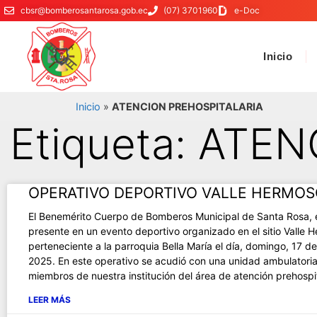
cbsr@bomberosantarosa.gob.ec
(07) 3701960
e-Doc
Inicio
Inicio
»
ATENCION PREHOSPITALARIA
Etiqueta: ATE
OPERATIVO DEPORTIVO VALLE HERMO
El Benemérito Cuerpo de Bomberos Municipal de Santa Rosa, 
presente en un evento deportivo organizado en el sitio Valle 
perteneciente a la parroquia Bella María el día, domingo, 17 d
2025. En este operativo se acudió con una unidad ambulatoria
miembros de nuestra institución del área de atención prehospit
LEER MÁS