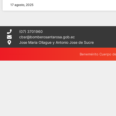
17 agosto, 2025
(07) 3701960
cbsr@bomberosantarosa.gob.ec
Jose Maria Ollague y Antonio Jose de Sucre
Benemérito Cuerpo de