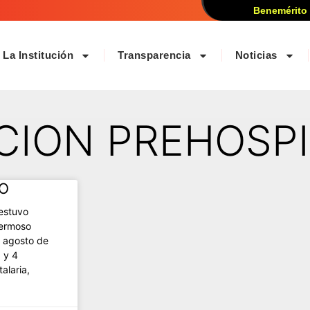
Benemérito
La Institución
Transparencia
Noticias
NCION PREHOSP
SO
estuvo
Hermoso
e agosto de
 y 4
alaria,