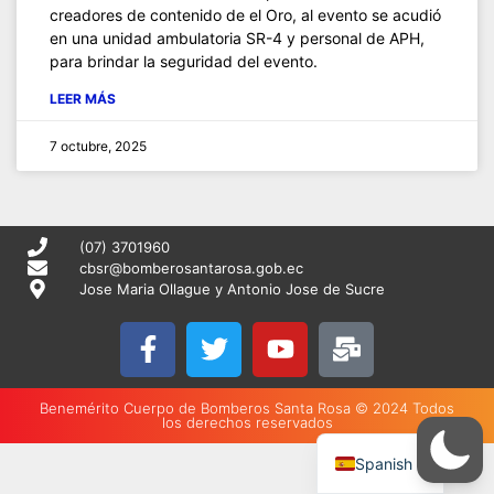
creadores de contenido de el Oro, al evento se acudió
en una unidad ambulatoria SR-4 y personal de APH,
para brindar la seguridad del evento.
LEER MÁS
7 octubre, 2025
(07) 3701960
cbsr@bomberosantarosa.gob.ec
Jose Maria Ollague y Antonio Jose de Sucre
Benemérito Cuerpo de Bomberos Santa Rosa © 2024 Todos
los derechos reservados
English
Spanish