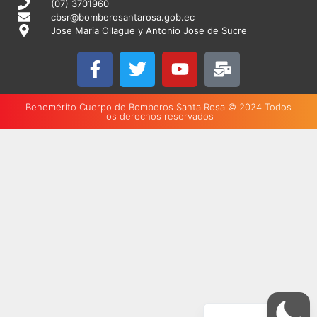
(07) 3701960
cbsr@bomberosantarosa.gob.ec
Jose Maria Ollague y Antonio Jose de Sucre
Benemérito Cuerpo de Bomberos Santa Rosa © 2024 Todos
los derechos reservados
English