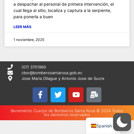
a despachar al personal de primera intervención, el
cual llega al sitio, localiza y captura a la serpiente,
para ponerla a buen
LEER MÁS
1 noviembre, 2025
(07) 3701960
cbsr@bomberosantarosa.gob.ec
Jose Maria Ollague y Antonio Jose de Sucre
Benemérito Cuerpo de Bomberos Santa Rosa © 2024 Todos
los derechos reservados
English
Spanish