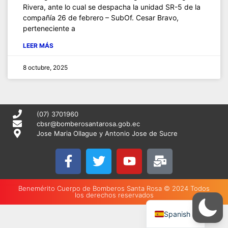
Rivera, ante lo cual se despacha la unidad SR-5 de la
compañía 26 de febrero – SubOf. Cesar Bravo,
perteneciente a
LEER MÁS
8 octubre, 2025
(07) 3701960
cbsr@bomberosantarosa.gob.ec
Jose Maria Ollague y Antonio Jose de Sucre
Benemérito Cuerpo de Bomberos Santa Rosa © 2024 Todos
los derechos reservados
English
Spanish